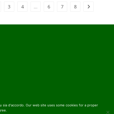
3
4
…
6
7
8
 tu sia d'accordo. Our web site uses some cookies for a proper
gree.