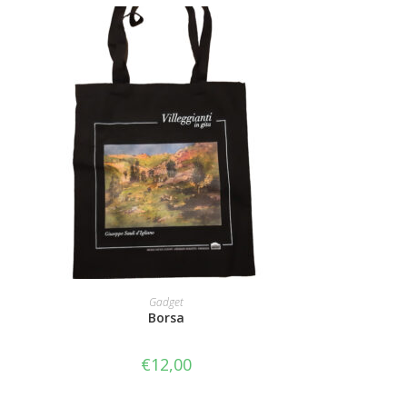
AGGIUNGI AL CARRELLO
Gadget
Borsa
€
12,00