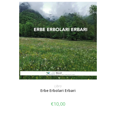
AGGIUNGI AL CARRELLO
Libro
Erbe Erbolari Erbari
€
10,00