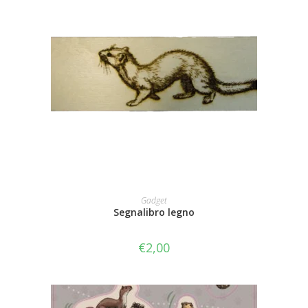
AGGIUNGI AL CARRELLO
Gadget
Segnalibro legno
€
2,00