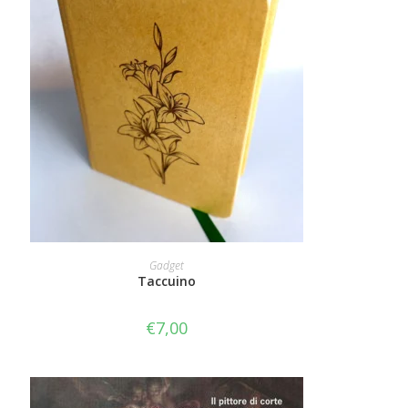
AGGIUNGI AL CARRELLO
Gadget
Taccuino
€
7,00