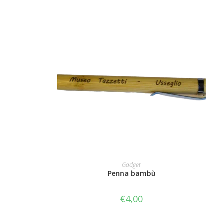
AGGIUNGI AL CARRELLO
Gadget
Penna bambù
€
4,00