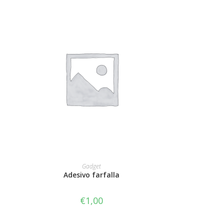
AGGIUNGI AL CARRELLO
Gadget
Adesivo farfalla
€
1,00