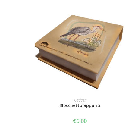
AGGIUNGI AL CARRELLO
Gadget
Blocchetto appunti
€
6,00