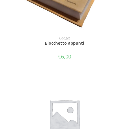
AGGIUNGI AL CARRELLO
Gadget
Blocchetto appunti
€
6,00