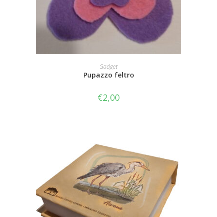
AGGIUNGI AL CARRELLO
Gadget
Pupazzo feltro
€
2,00