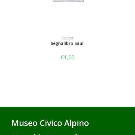
AGGIUNGI AL CARRELLO
Gadget
Segnalibro Sauli
€
1,00
Museo Civico Alpino