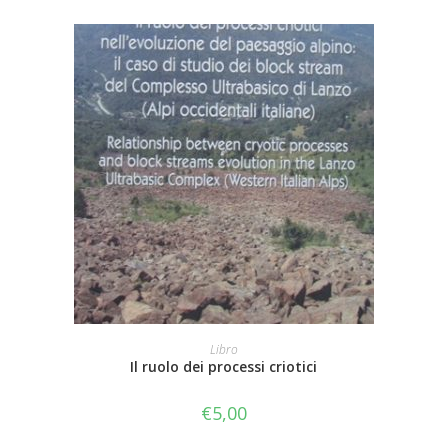
AGGIUNGI AL CARRELLO
Libro
Il ruolo dei processi criotici
€
5,00