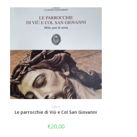
AGGIUNGI AL CARRELLO
Libro
Le parrocchie di Viù e Col San Giovanni
€
20,00