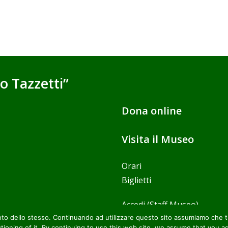
o Tazzetti”
Dona online
Visita il Museo
Orari
Biglietti
Accedi
(Staff Museo)
amento dello stesso. Continuando ad utilizzare questo sito assumiamo che
tioning of it. By continuing to use this web site, we assume that you a