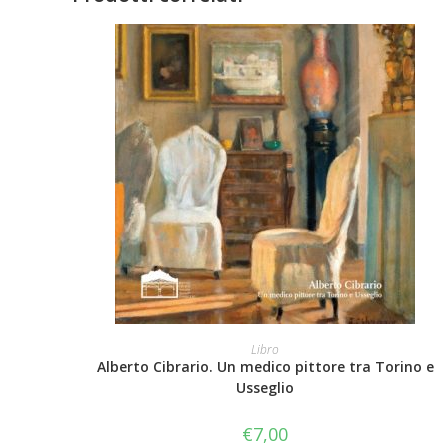
AGGIUNGI AL CARRELLO
Libro
Alberto Cibrario. Un medico pittore tra Torino e
Usseglio
€
7,00