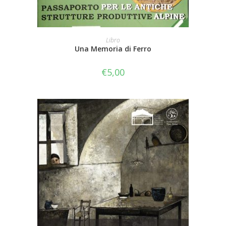
AGGIUNGI AL CARRELLO
Libro
Una Memoria di Ferro
€
5,00