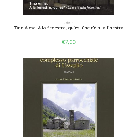
AGGIUNGI AL CARRELLO
Libro
Tino Aime. A la fenestro, qu’es. Che c’è alla finestra
€
7,00