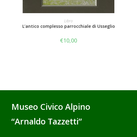
AGGIUNGI AL CARRELLO
Libro
L’antico complesso parrocchiale di Usseglio
€
10,00
Museo Civico Alpino
“Arnaldo Tazzetti”